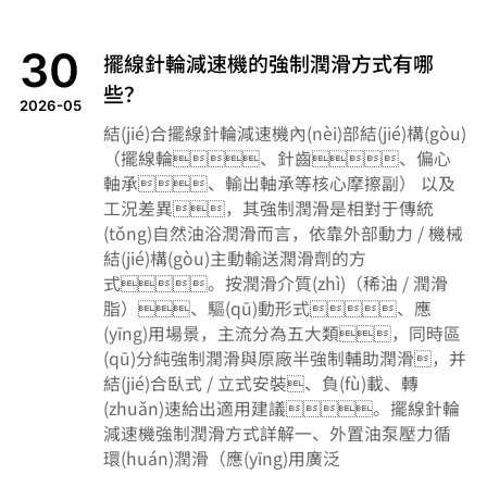
30
擺線針輪減速機的強制潤滑方式有哪
些？
2026-05
結(jié)合擺線針輪減速機內(nèi)部結(jié)構(gòu)
（擺線輪、針齒、偏心
軸承、輸出軸承等核心摩擦副） 以及
工況差異，其強制潤滑是相對于傳統
(tǒng)自然油浴潤滑而言，依靠外部動力 / 機械
結(jié)構(gòu)主動輸送潤滑劑的方
式。按潤滑介質(zhì)（稀油 / 潤滑
脂）、驅(qū)動形式、應
(yīng)用場景，主流分為五大類，同時區
(qū)分純強制潤滑與原廠半強制輔助潤滑，并
結(jié)合臥式 / 立式安裝、負(fù)載、轉
(zhuǎn)速給出適用建議。擺線針輪
減速機強制潤滑方式詳解一、外置油泵壓力循
環(huán)潤滑（應(yīng)用廣泛