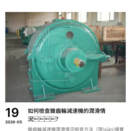
19
如何檢查錐齒輪減速機的潤滑情
況？
2026-05
錐齒輪減速機潤滑情況檢查方法（現(xiàn)場實